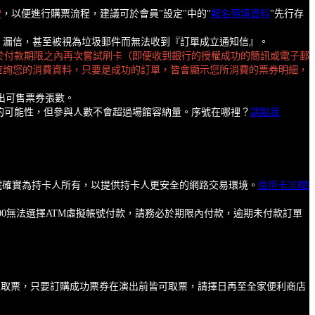
證
，以便進行購票流程，建議可於會員"設定"中的"
報名預填資料
"先行存
擋信、漏信，甚至被視為垃圾郵件而無法收到『訂單成立通知信』。
於付款期限之內再次嘗試刷卡（即便收到銀行的授權成功的簡訊或電子郵
查詢您的消費資料，只要是成功的訂單，皆會顯示您所消費的票券明細，
出可售票券張數。
的可能性，但參與人數不會超過場館容納量。序號在哪裡？
請點我
卡號確實為持卡人所有，以提供持卡人更安全的網路交易環境。
信用卡3D驗
00無法選擇ATM虛擬帳號付款，請務必於期限內付款，逾期未付款訂單
馬上取票，只要訂購成功票券在演出前皆可取票，請擇日再至全家便利商店