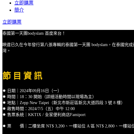
立即購票
簡介
立即購票
泰國第一天團bodyslam 首度來台！
睽違已久在今年發行第八張專輯的泰國第一天團 bodyslam，在泰國完成連
灣。
節 目 資 訊
✸ 日期｜2024年09月16日（一）
✸ 時間｜18：30 開始（詳細活動時間以現場為主）
✸ 地點｜Zepp New Taipei（新北市新莊區新北大道四段 3 號 8 樓）
✸ 啟售時間：2024/7/5（五）中午 12:00
✸ 售票系統｜KKTIX / 全家便利商店Famiport
✸ 票 價｜二樓坐席 NT$ 3,200、一樓站位 A 區 NT$ 2,800、一樓站位 B 