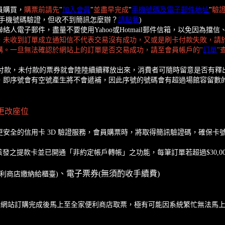
員購買，
購票前請先
"
加入會員
"
並盡早完成
"
手機號碼及電子郵件地址
"
驗
行手機號碼驗證，但收不到簡訊怎麼辦？
請點我
)
人電子郵件，盡量不要使用Yahoo或Hotmail郵件信箱，以免因為
，未收到訂單成立通知信不代表交易沒有成功，又或是刷卡付款失敗，請
購。一旦無法確認於網站上的訂單是否交易成功，請至會員帳戶的"
訂單
"
成付款，未付款的票券就會陸陸續續釋放出來，消費者可隨時留意是否有釋
，即序號會有空號產生將不會遞補，因此序號的號碼會有超過場館容留數
更改座位
了更安全的信用卡 3D 驗證服務，會員購票時，將取得簡訊驗證碼，確保
發之提款卡並已開通「非約定帳戶轉帳」之功能，每筆訂單若超過$30,0
、電子票券(無須酌收手續費)
便利商店繳納給櫃臺)
售當天於網站訂購完成後馬上至全家便利商店取票，極有可能因系統繁忙無法