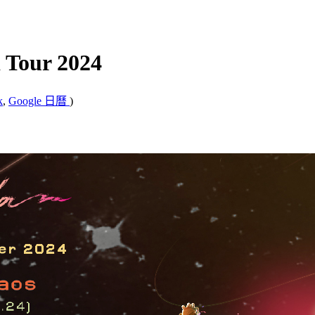
 Tour 2024
k
,
Google 日曆
)