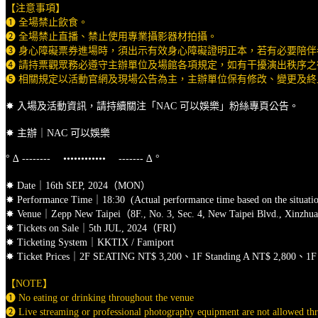
【注意事項】
➊ 全場禁止飲食。
➋ 全場禁止直播、禁止使用專業攝影器材拍攝。
➌ 身心障礙票券進場時，須出示有效身心障礙證明正本，若有必要陪
➍ 請持票觀眾務必遵守主辦單位及場館各項規定，如有干擾演出秩序
➎ 相關規定以活動官網及現場公告為主，主辦單位保有修改、變更及
✸ 入場及活動資訊，請持續關注「NAC 可以娛樂」粉絲專頁公告。
✸ 主辦｜NAC 可以娛樂
° ∆ -------- •••••••••••• ------- ∆ °
✸ Date｜16th SEP, 2024（MON）
✸ Performance Time｜18:30 (Actual performance time based on the situation
✸ Venue｜Zepp New Taipei（8F., No. 3, Sec. 4, New Taipei Blvd., Xinzhuan
✸ Tickets on Sale｜5th JUL, 2024（FRI）
✸ Ticketing System｜KKTIX / Famiport
✸ Ticket Prices｜2F SEATING NT$ 3,200、1F Standing A NT$ 2,800、1F S
【NOTE】
➊ No eating or drinking throughout the venue
➋ Live streaming or professional photography equipment are not allowed th