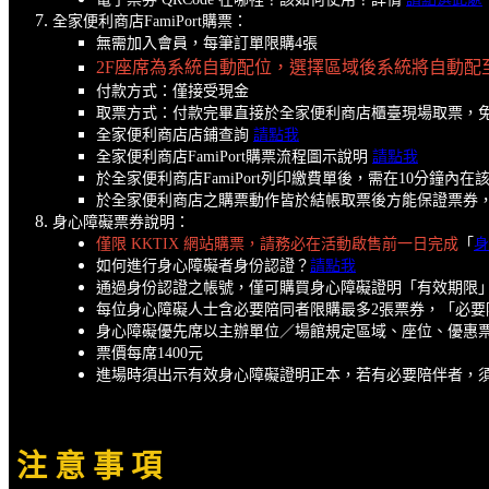
全家便利商店FamiPort購票：
無需加入會員，每筆訂單限購4張
2F座席為系統自動配位，選擇區域後系統將自動
付款方式：僅接受現金
取票方式：付款完畢直接於全家便利商店櫃臺現場取票，
全家便利商店店鋪查詢
請點我
全家便利商店FamiPort購票流程圖示說明
請點我
於全家便利商店FamiPort列印繳費單後，需在10分
於全家便利商店之購票動作皆於結帳取票後方能保證票券
身心障礙票券說明：
僅限 KKTIX 網站購票，請務必在活動啟售前一日完成
「
身
如何進行身心障礙者身份認證？
請點我
通過身份認證之帳號，僅可購買身心障礙證明「有效期限
每位身心障礙人士含必要陪同者限購最多2張票券，「必
身心障礙優先席以主辦單位／場館規定區域、座位、優惠
票價每席1400元
進場時須出示有效身心障礙證明正本，若有必要陪伴者，
注 意 事 項