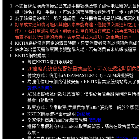
本節目網站購票僅接受已完成手機號碼及電子郵件地址驗證之會
檔「姓名」和「手機」，可減少購票時間快速進行下一步。(進
為了確保您的權益，強烈建議您，在註冊會員或是結帳時填寫的聯絡
訂單成立通知信可能因其他因素未能寄達，僅提供交易通知之用
件），若訂單逾期取消，則表示訂單真的沒有成立，請再重新訂
若查不到您所訂購的票券，表示交易並未成功，請重新訂票。
KKTIX系統沒有固定的清票時間，只要消費者沒有於期限內完
站席演出當天需依票面序號整隊入場，若有消費者未結帳或退票
KKTIX網站購票：
每位KKTIX會員限購4張
2F座席系統會先配好最適座位，可以在規定時間內
付款方式：信用卡(VISA/MASTER/JCB)、ATM虛擬帳號
為強化信用卡網路付款安全，KKTIX售票系統網站導入
證流程為何？
ATM虛擬帳號付款注意事項：僅限於台灣金融機構開戶所核
將會自動取消
取票方式：全家取票(手續費每筆$30/4張為限，請於全家
KKTIX購票流程圖示說明
請點我
全家便利商店FamiPort取票說明
請點我
選擇全家便利商店FamiPort取票請留意：請勿在啟
取票。
電子票券
QRCode 在哪裡？該如何使用？詳情
請點選此處