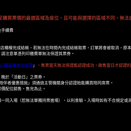
配至購買票價的最適區域及座位，且可能與選擇的區域不同，無法
免手續費
鐘內在該店櫃檯完成結帳，若無法在時間內完成結帳取票，訂單將會被取消，
，請注意單憑列印繳費單無法保證其票券。
心障礙者身份認證
」
，售票當天無法保證能認證成功，啟售當日才認證的
」晚於「活動日」之票券。
要陪伴者優惠措施」須通過主管機關身分認證始能購買陪同席票。
票價配位銷售，售完為止。
須一同入場（恕無法單獨持票進場），以利查驗。入場時如有不合規定或