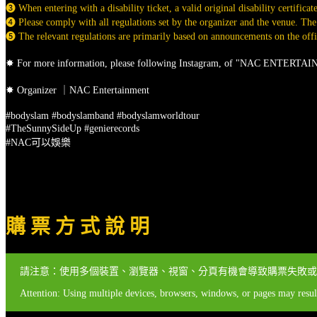
➌ When entering with a disability ticket, a valid original disability certifica
➍ Please comply with all regulations set by the organizer and the venue. The
➎ The relevant regulations are primarily based on announcements on the officia
✸ For more information, please following Instagram, of "NAC ENTER
✸ Organizer ｜NAC Entertainment
#bodyslam #bodyslamband #bodyslamworldtour
#TheSunnySideUp #genierecords
#NAC可以娛樂
購 票 方 式 說 明
請注意：使用多個裝置、瀏覽器、視窗、分頁有機會導致購票失敗或
Attention: Using multiple devices, browsers, windows, or pages may result